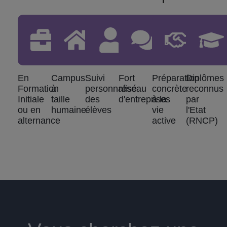
En
Campus
Suivi
Fort
Préparation
Diplômes
Formation
à
personnalisé
réseau
concrète
reconnus
Initiale
taille
des
d'entreprises
à la
par
ou en
humaine
élèves
vie
l'Etat
alternance
active
(RNCP)