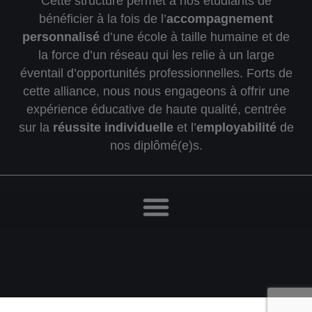
Cette structure permet à nos étudiants de
bénéficier à la fois de l’
accompagnement
personnalisé
d’une école à taille humaine et de
la force d’un réseau qui les relie à un large
éventail d’opportunités professionnelles. Forts de
cette alliance, nous nous engageons à offrir une
expérience éducative de haute qualité, centrée
sur la
réussite individuelle
et l’
employabilité
de
nos diplômé(e)s.