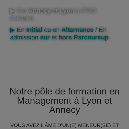
▶︎ Sur
Annecy et Lyon
à
IPSO
Campus
▶︎ En
Initial
ou en
Alternance
/ En
admission
sur
et
hors Parcoursup
Notre pôle de formation en
Management à Lyon et
Annecy
VOUS AVEZ L’ÂME D’UN(E) MENEUR(SE) ET