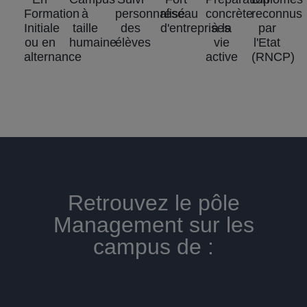
Formation
à
personnalisé
réseau
concrète
reconnus
Initiale
taille
des
d'entreprises
à la
par
ou en
humaine
élèves
vie
l'Etat
alternance
active
(RNCP)
Retrouvez le pôle
Management sur les
campus de :