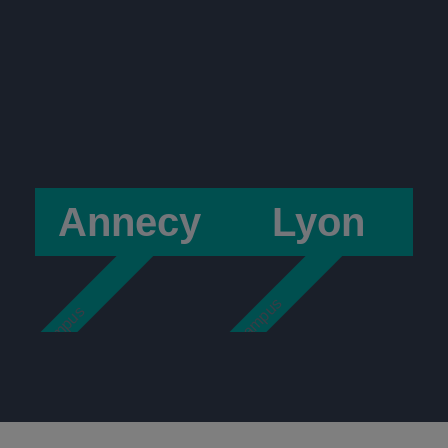
Annecy
Lyon
IPSO Campus
ipso campus