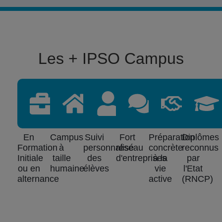
Les + IPSO Campus
En
Campus
Suivi
Fort
Préparation
Diplômes
Formation
à
personnalisé
réseau
concrète
reconnus
Initiale
taille
des
d'entreprises
à la
par
ou en
humaine
élèves
vie
l'Etat
alternance
active
(RNCP)