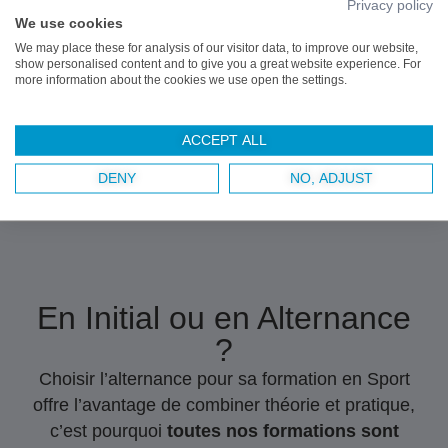
Privacy policy
We use cookies
✓
Note de satisfaction = 8/10
We may place these for analysis of our visitor data, to improve our website,
show personalised content and to give you a great website experience. For
more information about the cookies we use open the settings.
Statistiques mises à jour en juillet 2026
ACCEPT ALL
DENY
NO, ADJUST
En Initial ou en Alternance
?
Choisir l’alternance pour sa formation en Sport
offre l’avantage de combiner théorie et pratique,
c’est pourquoi
toutes nos formations sont