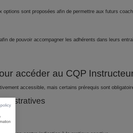
ptions sont proposées afin de permettre aux futurs coach
our accéder au CQP Instructeur
ativement accessible, mais certains prérequis sont obligatoir
ministratives
 policy
 faut :
w
rmation