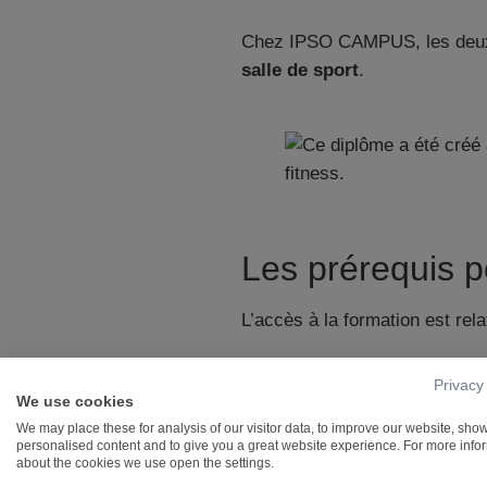
Chez IPSO CAMPUS, les deux o
salle de sport
.
Les prérequis p
L’accès à la formation est rel
Les conditions ad
Privacy
We use cookies
Pour s’inscrire en formation, il
We may place these for analysis of our visitor data, to improve our website, sho
personalised content and to give you a great website experience. For more info
avoir 18 ans minimum
about the cookies we use open the settings.