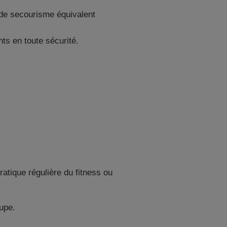
 de secourisme équivalent
nts en toute sécurité.
atique régulière du fitness ou