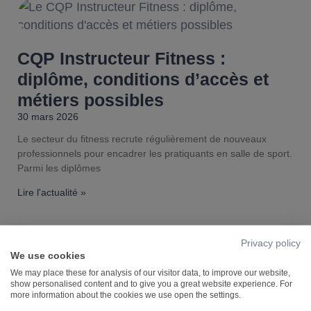
CQP Instructeur Fitness :
diplôme, conditions d’accès et
métiers possibles
30 mars 2026
Le secteur du fitness recrute régulièrement de nouveaux
professionnels pour encadrer les pratiquants en salle de sport.
Parmi les diplômes
Lire l'actualité »
Privacy policy
We use cookies
[TRAJECTOIRES] Épisode 4 :
We may place these for analysis of our visitor data, to improve our website,
show personalised content and to give you a great website experience. For
Georgi, l’humilité d’apprendre
more information about the cookies we use open the settings.
27 mars 2026