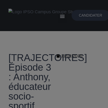
CANDIDATER
LES CAMPUS
PÔLES DE FORMATION
NOUS CONTACTER
[TRAJECTOIRES]
11/02/2026
Épisode 3
: Anthony,
éducateur
socio-
sportif