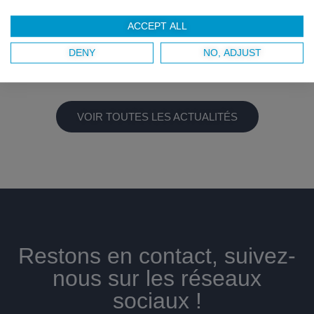
Ancien basketteur professionnel, Georgi Joseph a décidé de
ACCEPT ALL
mettre son expérience au service des jeunes générations.
Pour aller plus loin
DENY
NO, ADJUST
Lire l'actualité »
VOIR TOUTES LES ACTUALITÉS
Restons en contact, suivez-
nous sur les réseaux
sociaux !​